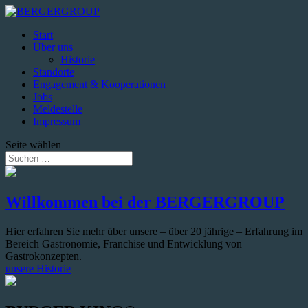
Start
Über uns
Historie
Standorte
Engagement & Kooperationen
Jobs
Meldestelle
Impressum
Seite wählen
Willkommen bei der BERGERGROUP
Hier erfahren Sie mehr über unsere – über 20 jährige – Erfahrung im
Bereich Gastronomie, Franchise und Entwicklung von
Gastrokonzepten.
unsere Historie