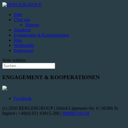
Start
Über uns
Historie
Standorte
Engagement & Kooperationen
Jobs
Meldestelle
Impressum
Seite wählen
ENGAGEMENT & KOOPERATIONEN
Facebook
(c) 2020 BERGERGROUP | Alfred-Lippmann-Str. 6 | 66386 St.
Ingbert | +49(0) 651 93815-200 |
IMPRESSUM